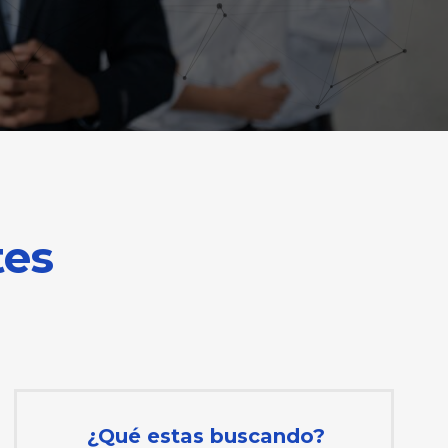
tes
Qué busca hoy el comprador de seguridad y cómo organizar el surti
¿Qué estas buscando?