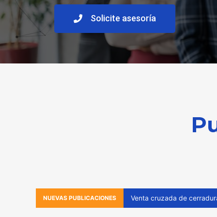
Solicite asesoría
Pu
24 de julio de
Surtido de seguridad inteligente: Clave para elevar el ticket promedio ferretero
NUEVAS PUBLICACIONES
2026