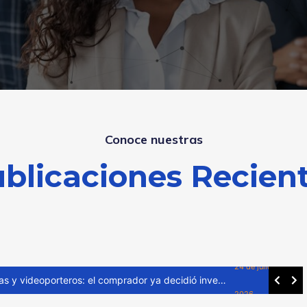
Conoce nuestras
blicaciones Recien
24 de julio de
Venta cruzada de cerraduras y videoporteros: el comprador ya decidió invertir
2026