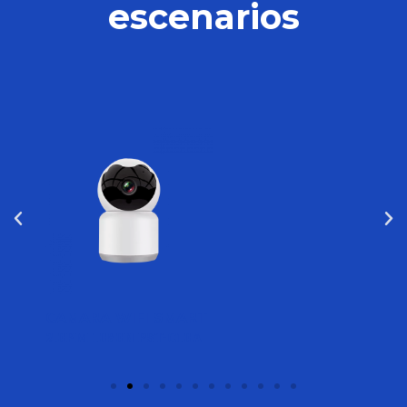
escenarios
CAMARA WIFI SMART
2.0PM 1080N PST-C10A