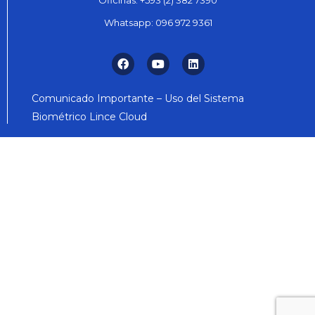
Oficinas:
+593 (2) 382 7390
Whatsapp:
096 972 9361
Comunicado Importante – Uso del Sistema
Biométrico Lince Cloud