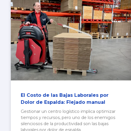
El Costo de las Bajas Laborales por
Dolor de Espalda: Flejado manual
Gestionar un centro logístico implica optimizar
tiempos y recursos, pero uno de los enemigos
silenciosos de la productividad son las bajas
laborales por dolor de espalda.