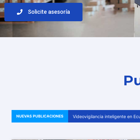
Solicite asesoría
Pu
Videovigilancia inteligente en E
NUEVAS PUBLICACIONES
iembre de 2025