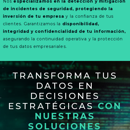
Nos
especializamos en la detección y mitigación
de incidentes de seguridad, protegiendo la
inversión de tu empresa
y la confianza de tus
clientes. Garantizamos la
disponibilidad,
integridad y confidencialidad de tu información,
asegurando la continuidad operativa y la protección
de tus datos empresariales.
TRANSFORMA TUS
DATOS EN
DECISIONES
ESTRATÉGICAS
CON
NUESTRAS
SOLUCIONES