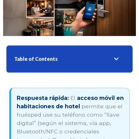
Table of Contents
Respuesta rápida:
El
acceso móvil en
habitaciones de hotel
permite que el
huésped use su teléfono como “llave
digital” (según el sistema, vía app,
Bluetooth/NFC o credenciales