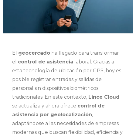
El
geocercado
ha llegado para transformar
el
control de asistencia
laboral. Gracias a
esta tecnología de ubicación por GPS, hoy es
posible registrar entradas y salidas de
personal sin dispositivos biométricos
tradicionales. En este contexto,
Lince Cloud
se actualiza y ahora ofrece
control de
asistencia por geolocalización
,
adaptándose a las necesidades de empresas
modernas que buscan flexibilidad, eficiencia y