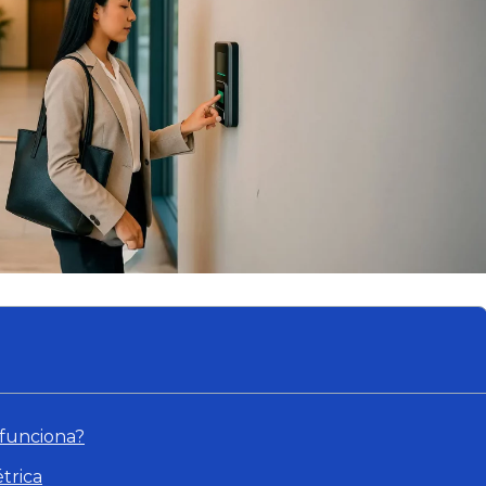
 funciona?
trica