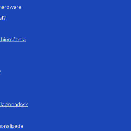
 hardware
al?
 biométrica
?
elacionados?
sonalizada