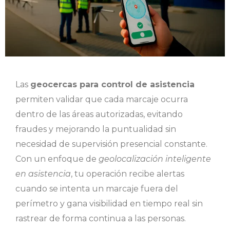
Las
geocercas para control de asistencia
permiten validar que cada marcaje ocurra
dentro de las áreas autorizadas, evitando
fraudes y mejorando la puntualidad sin
necesidad de supervisión presencial constante.
Con un enfoque de
geolocalización inteligente
en asistencia
, tu operación recibe alertas
cuando se intenta un marcaje fuera del
perímetro y gana visibilidad en tiempo real sin
rastrear de forma continua a las personas.